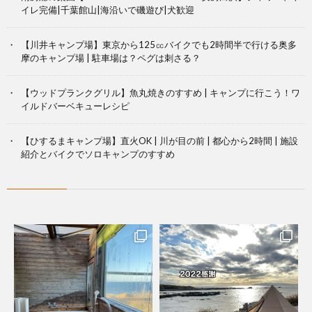
イレ完備|千葉館山|海沿いで磯遊び|犬歓迎
【川井キャンプ場】東京から125㏄バイクでも2時間半で行ける奥多
摩のキャンプ場 | 駐車場は？ペグは刺さる？
【ウッドプランクグリル】魚丸焼きのすすめ | キャンプに行こう！ワ
イルドバーベキューレシピ
【ひするまキャンプ場】直火OK | 川が目の前 | 都心から2時間 | 施設
紹介とバイクでソロキャンプのすすめ