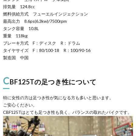
排気量 124.8cc
燃料供給方式 フューエルインジェクション
最高出力 8.6ps(6.3kw)/7500rpm
タンク容量 10.8L
重量 118kg
ブレーキ方式 F：ディスク R：ドラム
タイヤサイズ F：80/100-18 R：100/90-16
製造国 中国
C
BF125Tの足つき性について
特に女性の方は足つき性が気になる方も多いと思います。
ご安心ください。
CBF125Tはとても足つき性も良く、バランスの取れたバイクです。