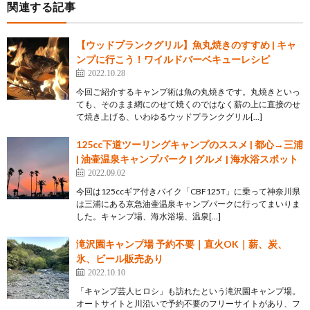
関連する記事
【ウッドプランクグリル】魚丸焼きのすすめ | キャ
ンプに行こう！ワイルドバーベキューレシピ
2022.10.28
今回ご紹介するキャンプ術は魚の丸焼きです。丸焼きといっ
ても、そのまま網にのせて焼くのではなく薪の上に直接のせ
て焼き上げる、いわゆるウッドプランクグリル[…]
125cc下道ツーリングキャンプのススメ | 都心→三浦
| 油壷温泉キャンプパーク | グルメ | 海水浴スポット
2022.09.02
今回は125ccギア付きバイク「CBF125T」に乗って神奈川県
は三浦にある京急油壷温泉キャンプパークに行ってまいりま
した。キャンプ場、海水浴場、温泉[…]
滝沢園キャンプ場 予約不要｜直火OK｜薪、炭、
氷、ビール販売あり
2022.10.10
「キャンプ芸人ヒロシ」も訪れたという滝沢園キャンプ場。
オートサイトと川沿いで予約不要のフリーサイトがあり、フ