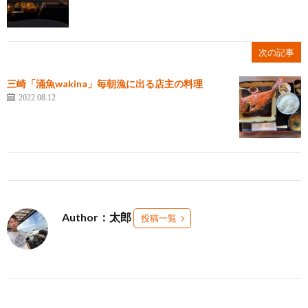
次の記事
三崎「涌魚wakina」毎朝漁に出る店主の料理
2022.08.12
Author：太郎
投稿一覧