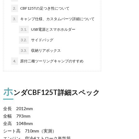
2.
CBF125Tの足つき性について
3.
キャンプ仕様、カスタムパーツ詳細について
3.1.
USB電源とスマホホルダー
3.2.
サイドバッグ
3.3.
収納リアボックス
4.
原付二種ツーリングキャンプのすすめ
ホ
ンダCBF125T詳細スペック
全長 2012mm
全幅 793mm
全高 1048mm
シート高 710mm（実測）
エンジン 空冷4ストローク単気筒